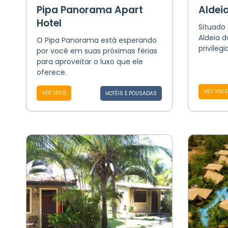
Pipa Panorama Apart
Aldei
Hotel
Situado 
Aldeia 
O Pipa Panorama está esperando
privileg
por você em suas próximas férias
para aproveitar o luxo que ele
oferece.
VER MAIS
VER MAIS
HOTÉIS E POUSADAS