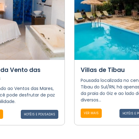
da Vento das
Villas de Tibau
s
Pousada localizada no cen
Tibau do Sul/RN, há apena
do ao Ventos das Mares,
da praia do Giz e ao lado d
cê pode desfrutar de paz
diversos...
ilidade.
VER MAIS
HOTÉIS E 
HOTÉIS E POUSADAS