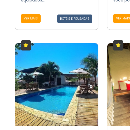
equipados...
você pod
VER MAIS
VER MAIS
HOTÉIS E POUSADAS