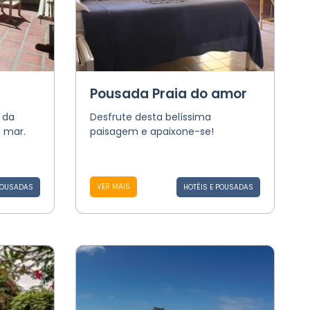
Pousada Praia do amor
 da
​Desfrute desta belíssima
o mar.
paisagem e apaixone-se!
VER MAIS
POUSADAS
HOTÉIS E POUSADAS