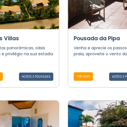
 Villas
Pousada da Pipa
stas panorâmicas, oásis
Venha e aprecie os passos
s e privilégio na sua estadia
praia, aproveite o vento d
VER MAIS
HOTÉIS E POUSADAS
HOTÉIS E 