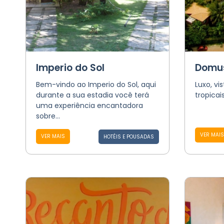
Imperio do Sol
Domus
Bem-vindo ao Imperio do Sol, aqui
Luxo, vi
durante a sua estadia você terá
tropicai
uma experiência encantadora
sobre...
VER MAIS
VER MAIS
HOTÉIS E POUSADAS