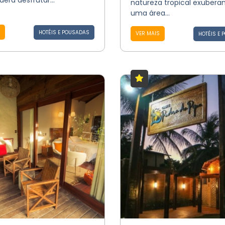
erá desfrutar...
natureza tropical exubera
uma área...
HOTÉIS E POUSADAS
VER MAIS
HOTÉIS E 