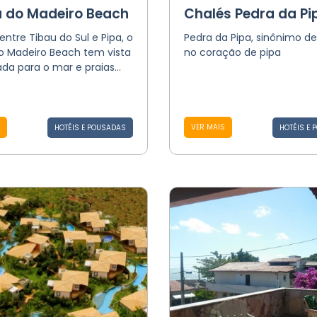
a do Madeiro Beach
Chalés Pedra da Pi
entre Tibau do Sul e Pipa, o
Pedra da Pipa, sinônimo de
do Madeiro Beach tem vista
no coração de pipa
iada para o mar e praias...
VER MAIS
HOTÉIS E POUSADAS
HOTÉIS E 