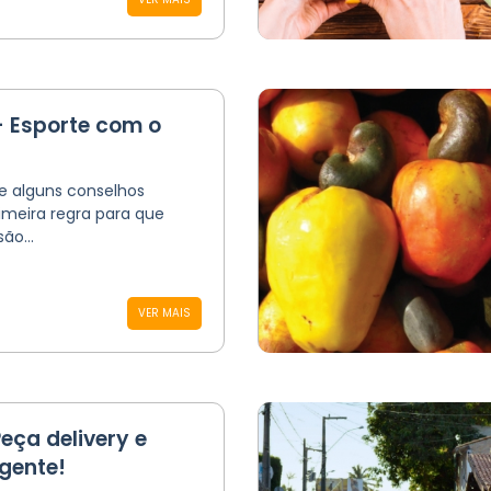
 Esporte com o
 e alguns conselhos
imeira regra para que
ão...
VER MAIS
ça delivery e
gente!