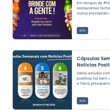
Em tempos de #fi
restaurantes fecha
outros precisaram s
BLOG
Cápsulas Se
Notícias Posi
Vários estudos com
positivas faz bem,
e física, principalme
BLOG