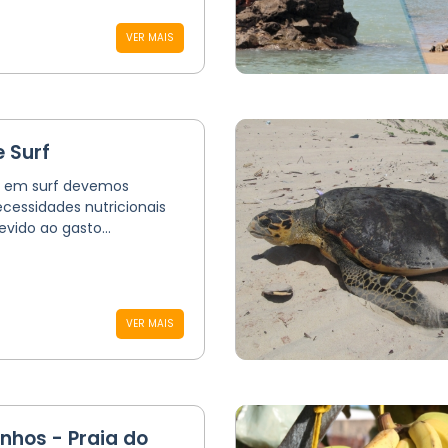
VER MAIS
 Surf
 em surf devemos
cessidades nutricionais
ido ao gasto...
VER MAIS
inhos - Praia do