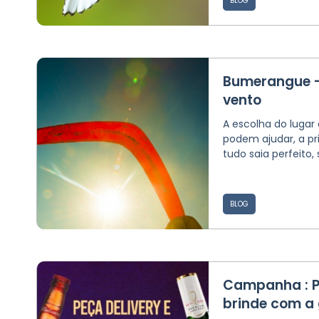
BLOG
Bumerangue -
vento
A escolha do lugar
podem ajudar, a pr
tudo saia perfeito, s
BLOG
Campanha : Pe
brinde com a 