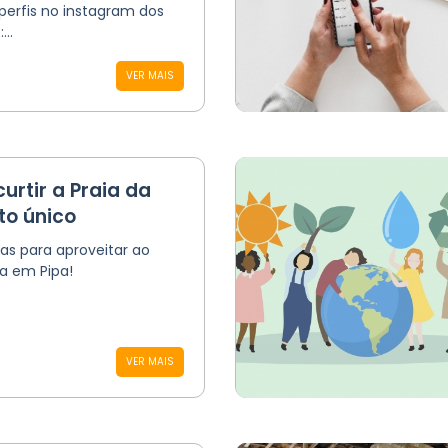
perfis no instagram dos
..
VER MAIS
urtir a Praia da
to único
as para aproveitar ao
a em Pipa!
VER MAIS