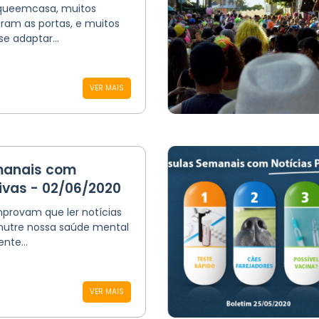
queemcasa, muitos
ram as portas, e muitos
e adaptar...
VER MAIS
manais com
tivas - 02/06/2020
provam que ler notícias
 nutre nossa saúde mental
nte...
VER MAIS