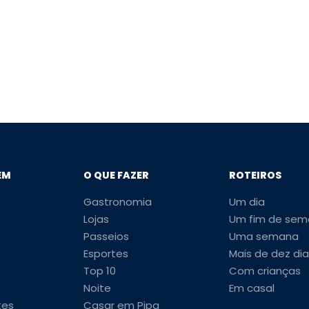
EM
O QUE FAZER
ROTEIROS
Gastronomia
Um dia
Lojas
Um fim de sem
Passeios
Uma semana
Esportes
Mais de dez dia
Top 10
Com crianças
Noite
Em casal
tes
Casar em Pipa