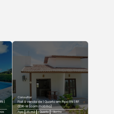
Consultar
N |
Flat à venda de 1 Quarto em Pipa RN | RF:
QDR-M (com mobília)
hos
Pipa
35 m2
1 Quarto
1 Banho