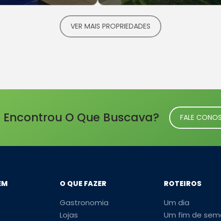
VER MAIS PROPRIEDADES
 Encontrou O Que Buscava?
FALE CONO
EM
O QUE FAZER
ROTEIROS
Gastronomia
Um dia
Lojas
Um fim de sem