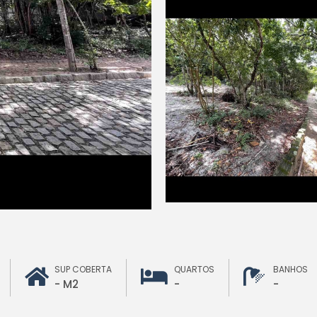
SUP COBERTA
QUARTOS
BANHOS
- M2
-
-