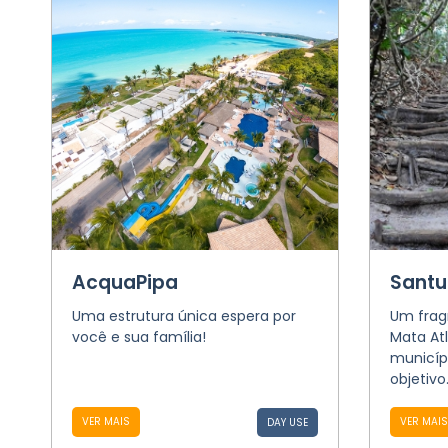
AcquaPipa
Santu
Uma estrutura única espera por
Um frag
você e sua família!
Mata Atl
municípi
objetivo.
VER MAIS
VER MAIS
DAY USE