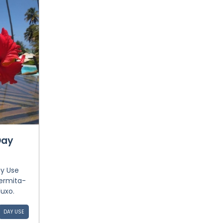
Day
y Use
permita-
luxo.
DAY USE