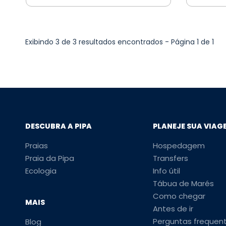
Exibindo 3 de 3 resultados encontrados - Página 1 de 1
DESCUBRA A PIPA
PLANEJE SUA VIAG
Praias
Hospedagem
Praia da Pipa
Transfers
Ecologia
Info útil
Tábua de Marés
Como chegar
MAIS
Antes de ir
Perguntas frequen
Blog