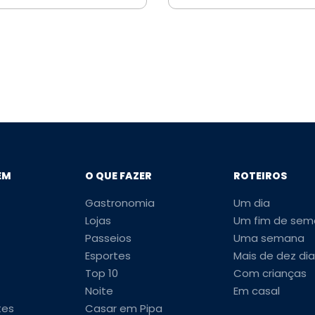
EM
O QUE FAZER
ROTEIROS
Gastronomia
Um dia
Lojas
Um fim de sem
Passeios
Uma semana
Esportes
Mais de dez dia
Top 10
Com crianças
Noite
Em casal
tes
Casar em Pipa