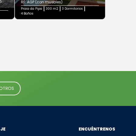
05
RF: AGP (con muebles)
Praia da Pipa
300 m2
3 Dormitorios
4 Baños
SOTROS
AJE
ENCUÉNTRENOS