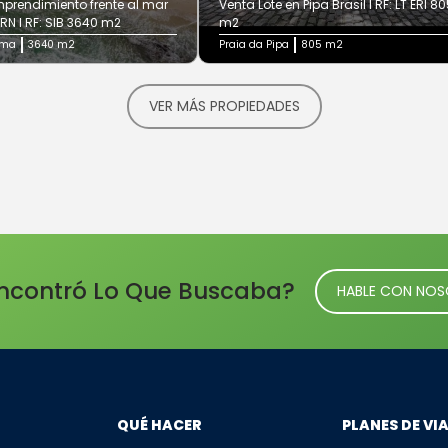
prendimiento frente al mar
Venta Lote en Pipa Brasil I RF: LT ERI 8
N I RF: SIB 3640 m2
m2
úma
3640 m2
Praia da Pipa
805 m2
VER MÁS PROPIEDADES
ncontró Lo Que Buscaba?
HABLE CON NO
QUÉ HACER
PLANES DE VI