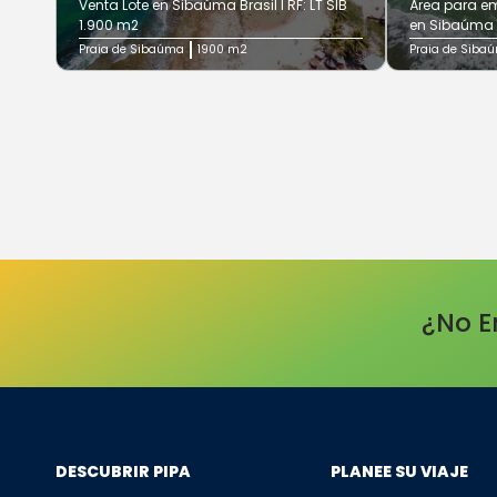
Venta Lote en Sibaúma Brasil I RF: LT SIB
Área para em
1.900 m2
en Sibaúma R
Praia de Sibaúma
1900 m2
Praia de Siba
¿No E
DESCUBRIR PIPA
PLANEE SU VIAJE