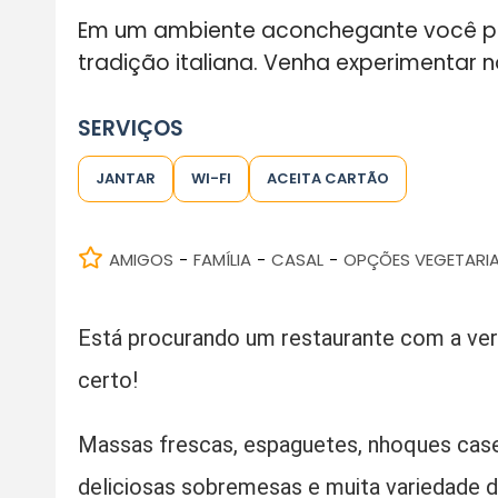
Em um ambiente aconchegante você po
tradição italiana. Venha experimentar 
SERVIÇOS
JANTAR
WI-FI
ACEITA CARTÃO
AMIGOS
FAMÍLIA
CASAL
OPÇÕES VEGETARI
-
-
-
Está procurando um restaurante com a verda
certo!
Massas frescas, espaguetes, nhoques casei
deliciosas sobremesas e muita variedade 