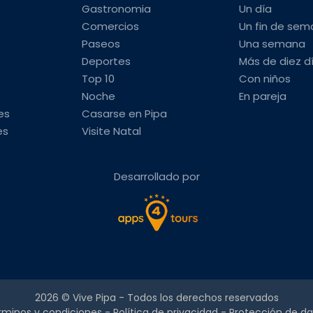
Gastronomia
Un día
Comercios
Un fin de se
Paseos
Una semana
Deportes
Más de diez d
Top 10
Con niños
Noche
En pareja
es
Casarse en Pipa
es
Visite Natal
Desarrollado por
2026 ©
Vive Pipa
- Todos los derechos reservados
rminos y condiciones
-
Política de privacidad
-
Protección de da