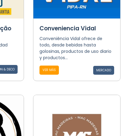
ução
Conveniencia Vidal
Conveniência Vidal ofrece de
idad
todo, desde bebidas hasta
golosinas, productos de uso diario
y productos...
N & DECO
VER MÁS
MERCADO