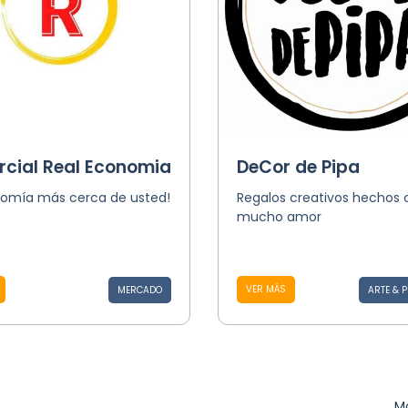
cial Real Economia
DeCor de Pipa
nomía más cerca de usted!
Regalos creativos hechos 
mucho amor
VER MÁS
MERCADO
ARTE & 
Mo