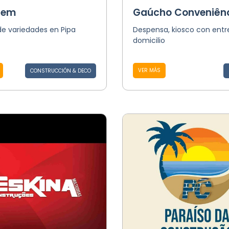
Tem
Gaúcho Conveniên
de variedades en Pipa
Despensa, kiosco con entr
domicilio
VER MÁS
CONSTRUCCIÓN & DECO