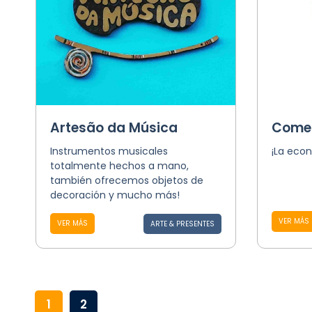
Artesão da Música
Comer
Instrumentos musicales
¡La eco
totalmente hechos a mano,
también ofrecemos objetos de
decoración y mucho más!
VER MÁS
VER MÁS
ARTE & PRESENTES
1
2