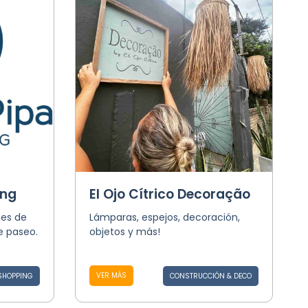
ing
El Ojo Cítrico Decoração
des de
Lámparas, espejos, decoración,
e paseo.
objetos y más!
VER MÁS
SHOPPING
CONSTRUCCIÓN & DECO