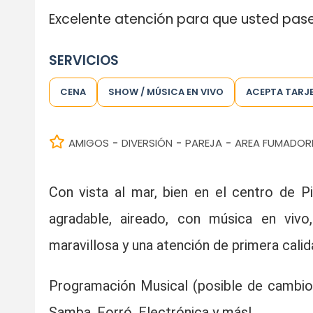
Excelente atención para que usted pa
SERVICIOS
CENA
SHOW / MÚSICA EN VIVO
ACEPTA TARJ
AMIGOS
DIVERSIÓN
PAREJA
AREA FUMADOR
-
-
-
Con vista al mar, bien en el centro de 
agradable, aireado, con música en vivo,
maravillosa y una atención de primera calid
P
rogramación Musical (posible de cambio)
Samba, Forró, Electrónica y más!