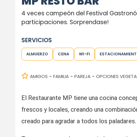
MP RESTO BAR
4 veces campeón del Festival Gastronó
participaciones. Sorprendase!
SERVICIOS
ALMUERZO
CENA
WI-FI
ESTACIONAMIEN
AMIGOS
FAMILIA
PAREJA
OPCIONES VEGETA
-
-
-
El Restaurante MP tiene una cocina concep
frescos y locales, creando una combinació
creado para agradar a todos los paladares.