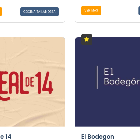
VER MÁS
COCINA TAILANDESA
e 14
El Bodegon