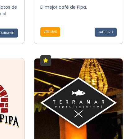
latos de
El mejor café de Pipa.
 el
VER MÁS
CAFETERÍA
TAURANTE