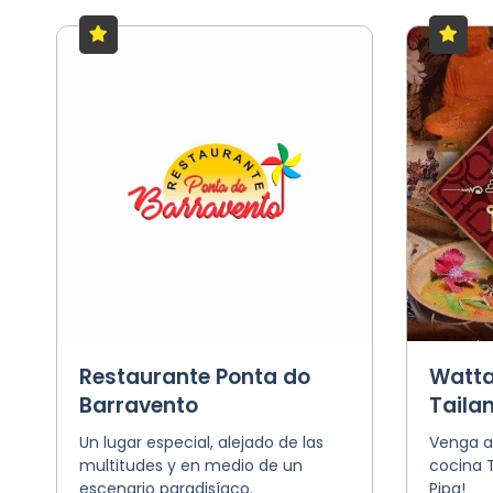
Restaurante Ponta do
Watta
Barravento
Taila
Un lugar especial, alejado de las
Venga a 
multitudes y en medio de un
cocina T
escenario paradisíaco.
Pipa!