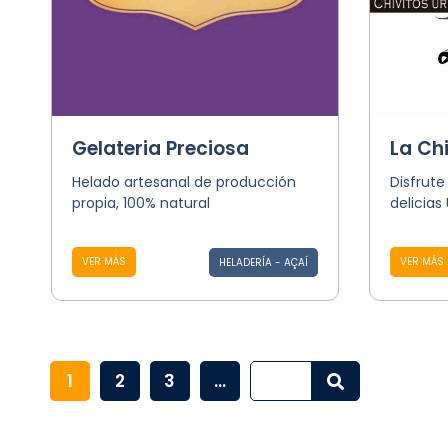
Gelateria Preciosa
La Chi
Helado artesanal de producción
Disfrute
propia, 100% natural
delicias
VER MÁS
VER MÁS
HELADERÍA - AÇAÍ
1
2
3
...