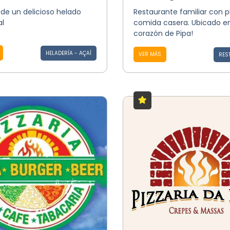
 de un delicioso helado
Restaurante familiar con p
al
comida casera. Ubicado en
corazón de Pipa!
HELADERÍA - AÇAÍ
VER MÁS
RES