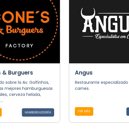
 & Burguers
Angus
do sobre la Av. Golfinhos,
Restaurante especializado
las mejores hamburguesas
carnes.
les, cerveza helada,
..
VER MÁS
HAMBURGUESERÍA