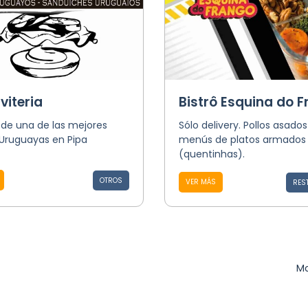
viteria
Bistrô Esquina do 
 de una de las mejores
Sólo delivery. Pollos asados
 Uruguayas en Pipa
menús de platos armados
(quentinhas).
OTROS
VER MÁS
RES
Mo