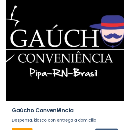
Gaúcho Conveniência
Despensa, kiosco con entrega a domicilio