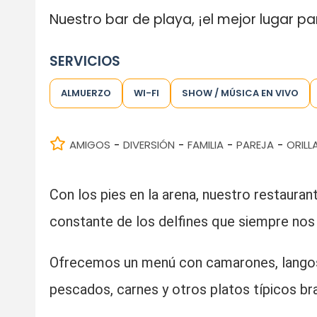
Nuestro bar de playa, ¡el mejor lugar p
SERVICIOS
ALMUERZO
WI-FI
SHOW / MÚSICA EN VIVO
AMIGOS
DIVERSIÓN
FAMILIA
PAREJA
ORILL
-
-
-
-
Con los pies en la arena, nuestro restaurant
constante de los delfines que siempre nos
Ofrecemos un menú con camarones, langost
pescados, carnes y otros platos típicos bra