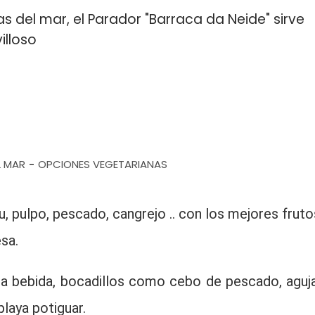
las del mar, el Parador "Barraca da Neide" sirve
illoso
L MAR
OPCIONES VEGETARIANAS
-
u, pulpo, pescado, cangrejo .. con los mejores fruto
sa.
na bebida, bocadillos como cebo de pescado, aguja
playa potiguar.