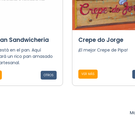
Pan Sandwicheria
Crepe do Jorge
 está en el pan. Aquí
¡El mejor Crepe de Pipa!
ará un rico pan amasado
artesanal.
VER MÁS
OTROS
Mo