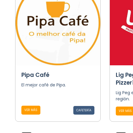
Pipa Café
Lig Pe
Pizzer
El mejor café de Pipa.
Lig Peg 
región.
VER MÁS
CAFETERÍA
VER MÁS