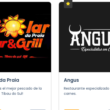
da Praia
Angus
s el mejor pescado de la
Restaurante especializado
 Tibau do Sul!
carnes.