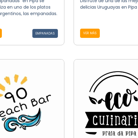
mpanadas” en Pipa se
Disfrute de una de las mej
iza en uno de los platos
delicias Uruguayas en Pipa
argentinos, las empanadas.
VER MÁS
EMPANADAS