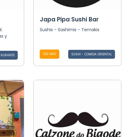
Japa Pipa Sushi Bar
l.
Sushis - Sashimis - Temakis
s y
VER MÁS
SUSHI - COMIDA ORIENTAL
TAURANTE