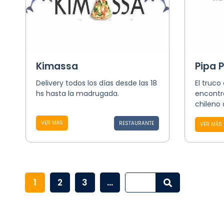
Kimassa
Pipa 
Delivery todos los días desde las 18
El truco
hs hasta la madrugada.
encontr
chileno 
VER MÁS
RESTAURANTE
VER MÁS
1
2
3
...