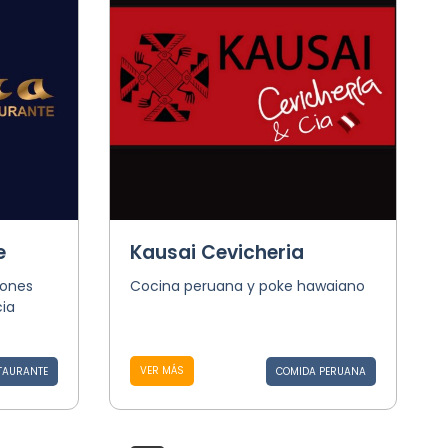
e
Kausai Cevicheria
iones
Cocina peruana y poke hawaiano
ia
VER MÁS
TAURANTE
COMIDA PERUANA