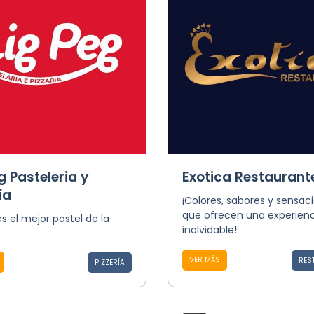
g Pasteleria y
Exotica Restaurant
ía
¡Colores, sabores y sensac
que ofrecen una experienc
es el mejor pastel de la
inolvidable!
VER MÁS
RES
PIZZERÍA