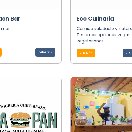
ach Bar
Eco Culinaria
y mar.
Comida saludable y natura
Tenemos opciones vegana
vegetarianas.
PARADOR
VER MÁS
RES