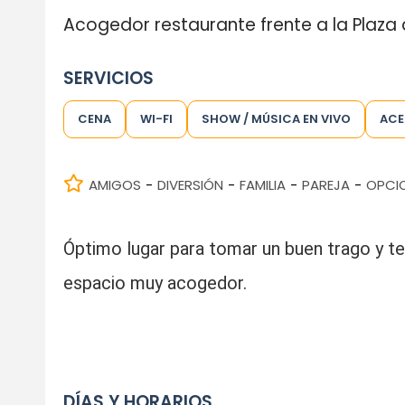
Acogedor restaurante frente a la Plaza
SERVICIOS
CENA
WI-FI
SHOW / MÚSICA EN VIVO
ACE
AMIGOS
DIVERSIÓN
FAMILIA
PAREJA
OPCI
-
-
-
-
Óptimo lugar para tomar un buen trago y t
espacio muy acogedor.
DÍAS Y HORARIOS