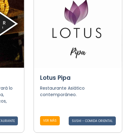
Lotus Pipa
ará lo
Restaurante Asiático
a,
contemporáneo.
os,
VER MÁS
TAURANTE
SUSHI - COMIDA ORIENTAL