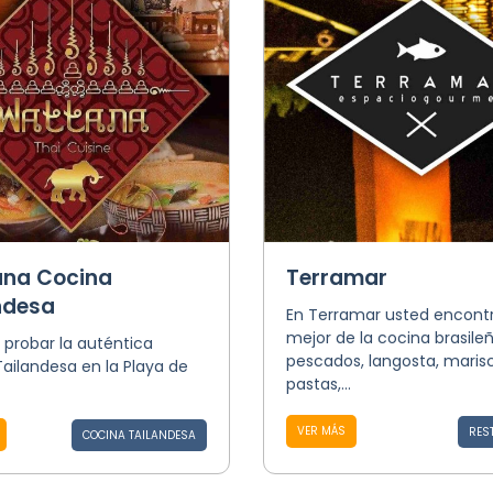
na Cocina
Terramar
ndesa
En Terramar usted encontr
mejor de la cocina brasileñ
probar la auténtica
pescados, langosta, marisc
ailandesa en la Playa de
pastas,...
VER MÁS
RES
COCINA TAILANDESA