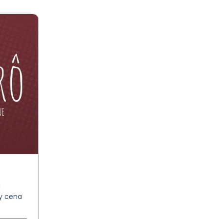
a
y cena