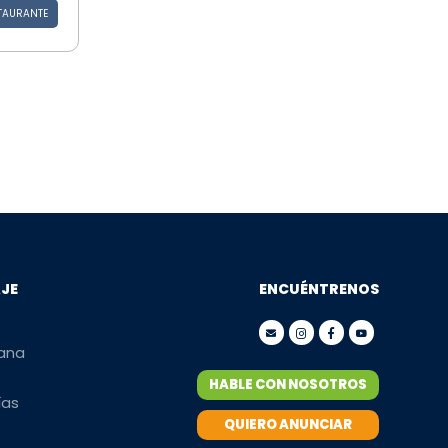
TAURANTE
AJE
ENCUÉNTRENOS
mana
HABLE CON NOSOTROS
ías
QUIERO ANUNCIAR