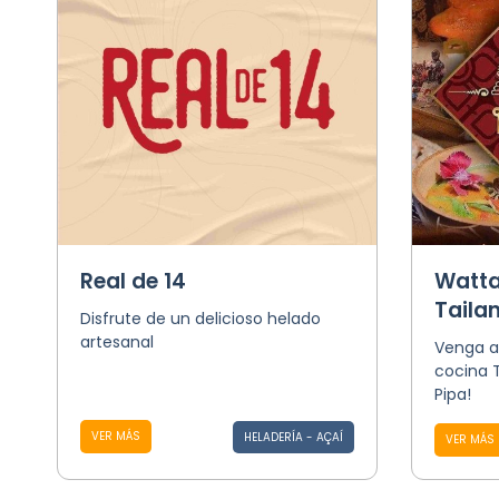
Real de 14
Watta
Taila
Disfrute de un delicioso helado
artesanal
Venga a 
cocina T
Pipa!
VER MÁS
HELADERÍA - AÇAÍ
VER MÁS