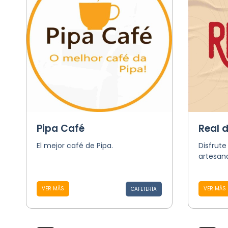
Pipa Café
Real d
El mejor café de Pipa.
Disfrute
artesan
VER MÁS
VER MÁS
CAFETERÍA