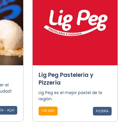
Lig Peg Pasteleria y
Pizzería
er el
iudad!
Lig Peg es el mejor pastel de la
región.
ÍA - AÇAÍ
VER MÁS
PIZZERÍA