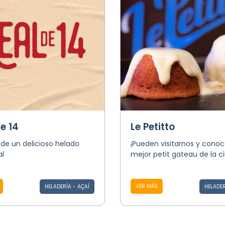
e 14
Le Petitto
 de un delicioso helado
¡Pueden visitarnos y conoc
al
mejor petit gateau de la c
VER MÁS
HELADERÍA - AÇAÍ
HELADER