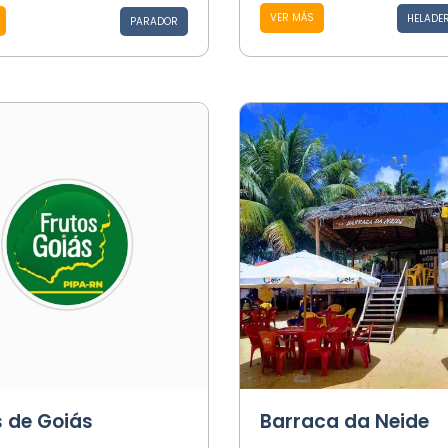
VER MÁS
HELADER
PARADOR
s de Goiás
Barraca da Neide