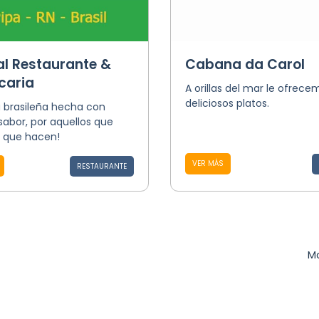
al Restaurante &
Cabana da Carol
caria
A orillas del mar le ofrece
deliciosos platos.
 brasileña hecha con
abor, por aquellos que
 que hacen!
VER MÁS
RESTAURANTE
Mo