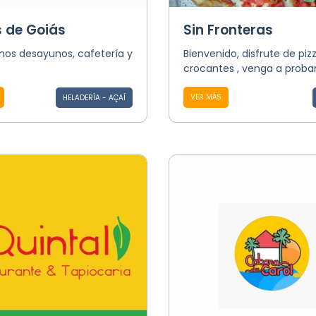
s de Goiás
Sin Fronteras
os desayunos, cafetería y
Bienvenido, disfrute de piz
crocantes , venga a probar
VER MÁS
HELADERÍA - AÇAÍ