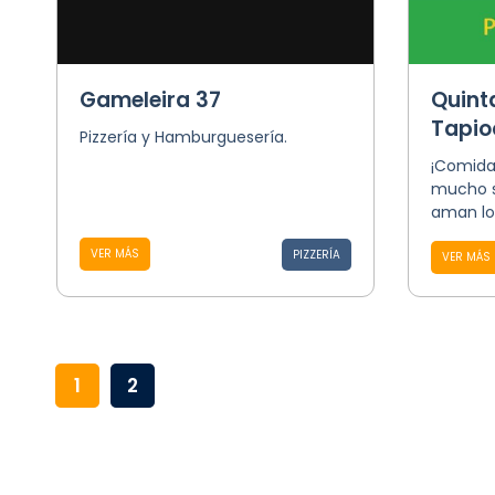
Gameleira 37
Quint
Tapio
Pizzería y Hamburguesería.
¡Comida
mucho s
aman lo
VER MÁS
PIZZERÍA
VER MÁS
1
2